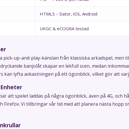
HTML5 – Dator, iOS, Android
UKGC & eCOGRA testad
ser
 pick-up-and-play-känslan från klassiska arkadspel, men ti
edryckande banjolåt skapar en lekfull scen, medan inkommand
kan lyfta avkastningen på ett ögonblick, vilket gör att varje
a Enheter
 att spelet laddas på några ögonblick, även på 4G, och hål
Firefox. Vi tillbringar vår tid med att planera nästa hopp s
nkrullar