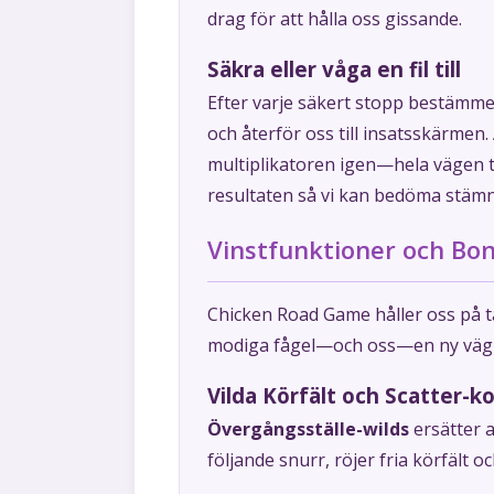
drag för att hålla oss gissande.
Säkra eller våga en fil till
Efter varje säkert stopp bestämmer
och återför oss till insatsskärmen.
multiplikatoren igen—hela vägen til
resultaten så vi kan bedöma stämni
Vinstfunktioner och Bo
Chicken Road Game håller oss på tå
modiga fågel—och oss—en ny väg ti
Vilda Körfält och Scatter-k
Övergångsställe-wilds
ersätter a
följande snurr, röjer fria körfält o