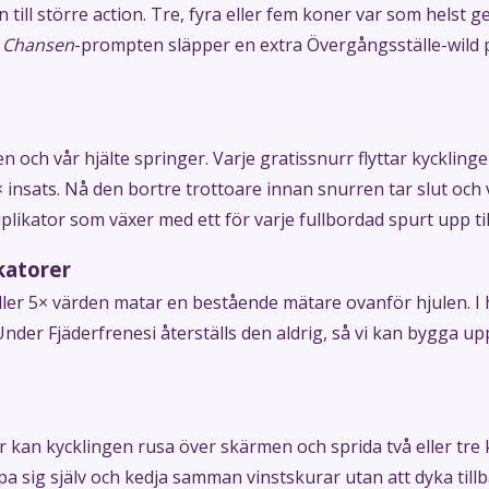
till större action. Tre, fyra eller fem koner var som helst ge
 Chansen
-prompten släpper en extra Övergångsställe-wild på
en och vår hjälte springer. Varje gratissnurr flyttar kyckling
× insats. Nå den bortre trottoare innan snurren tar slut och 
likator som växer med ett för varje fullbordad spurt upp til
katorer
eller 5× värden matar en bestående mätare ovanför hjulen. I
Under Fjäderfrenesi återställs den aldrig, så vi kan bygga u
 kan kycklingen rusa över skärmen och sprida två eller tre k
 sig själv och kedja samman vinstskurar utan att dyka tillba