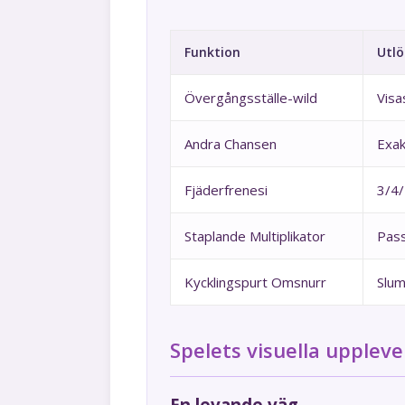
Funktion
Utlö
Övergångsställe-wild
Visa
Andra Chansen
Exak
Fjäderfrenesi
3/4/
Staplande Multiplikator
Pass
Kycklingspurt Omsnurr
Slum
Spelets visuella uppleve
En levande väg