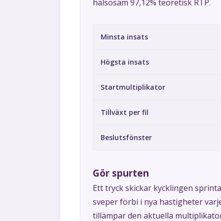
hälsosam 97,12% teoretisk RTP.
Minsta insats
Högsta insats
Startmultiplikator
Tillväxt per fil
Beslutsfönster
Gör spurten
Ett tryck skickar kycklingen sprinta
sveper förbi i nya hastigheter varj
tillämpar den aktuella multiplikat