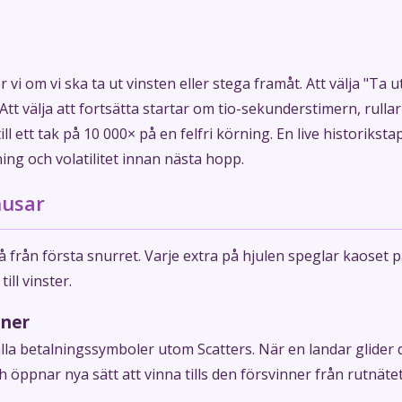
 vi om vi ska ta ut vinsten eller stega framåt. Att välja "T
 Att välja att fortsätta startar om tio-sekunderstimern, rulla
l ett tak på 10 000× på en felfri körning. En live historikst
ng och volatilitet innan nästa hopp.
nusar
 från första snurret. Varje extra på hjulen speglar kaoset p
ll vinster.
oner
lla betalningssymboler utom Scatters. När en landar glider d
ch öppnar nya sätt att vinna tills den försvinner från rutnätet