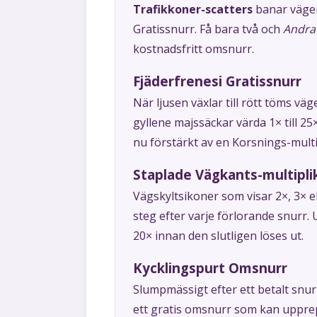
Trafikkoner-scatters
banar vägen 
Gratissnurr. Få bara två och
Andra
kostnadsfritt omsnurr.
Fjäderfrenesi Gratissnurr
När ljusen växlar till rött töms väg
gyllene majssäckar värda 1× till 25
nu förstärkt av en Korsnings-multip
Staplade Vägkants-multipli
Vägskyltsikoner som visar 2×, 3× 
steg efter varje förlorande snurr. 
20× innan den slutligen löses ut.
Kycklingspurt Omsnurr
Slumpmässigt efter ett betalt snurr
ett gratis omsnurr som kan upprepa