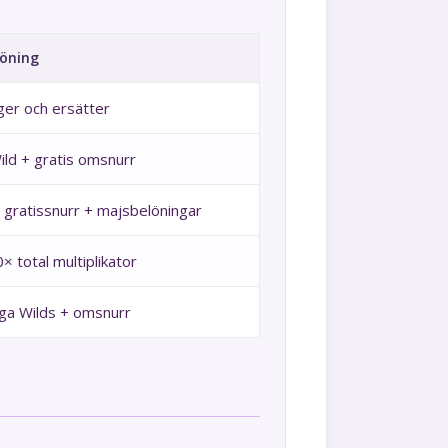
öning
ger och ersätter
ild + gratis omsnurr
gratissnurr + majsbelöningar
0× total multiplikator
iga Wilds + omsnurr