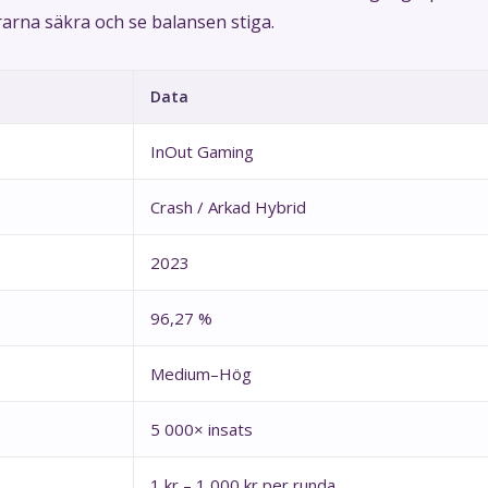
rarna säkra och se balansen stiga.
Data
InOut Gaming
Crash / Arkad Hybrid
2023
96,27 %
Medium–Hög
5 000× insats
1 kr – 1 000 kr per runda