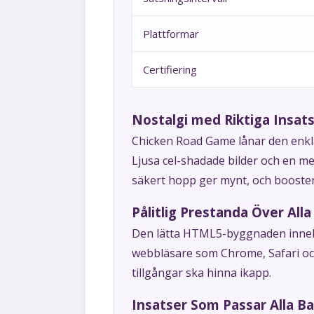
Plattformar
Certifiering
Nostalgi med Riktiga Insat
Chicken Road Game lånar den enkla
Ljusa cel-shadade bilder och en m
säkert hopp ger mynt, och boosters 
Pålitlig Prestanda Över All
Den lätta HTML5-byggnaden innebär
webbläsare som Chrome, Safari och 
tillgångar ska hinna ikapp.
Insatser Som Passar Alla Ba