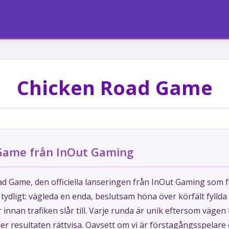
Chicken Road Game
Game från InOut Gaming
ad Game, den officiella lanseringen från InOut Gaming som fö
tydligt: vägleda en enda, beslutsam höna över körfält fyllda
 innan trafiken slår till. Varje runda är unik eftersom väge
er resultaten rättvisa. Oavsett om vi är förstagångsspelare 