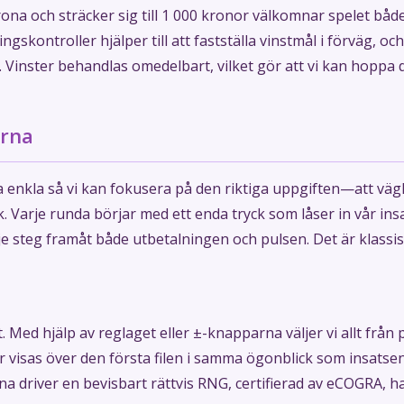
na och sträcker sig till 1 000 kronor välkomnar spelet både
ngskontroller hjälper till att fastställa vinstmål i förväg, 
Vinster behandlas omedelbart, vilket gör att vi kan hoppa dire
erna
enkla så vi kan fokusera på den riktiga uppgiften—att vägl
k. Varje runda börjar med ett enda tryck som låser in vår ins
je steg framåt både utbetalningen och pulsen. Det är klassis
t. Med hjälp av reglaget eller ±-knapparna väljer vi allt från 
r visas över den första filen i samma ögonblick som insatsen 
na driver en bevisbart rättvis RNG, certifierad av eCOGRA, 