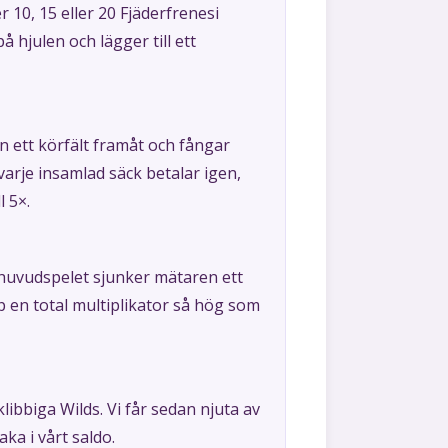
r 10, 15 eller 20 Fjäderfrenesi
 hjulen och lägger till ett
en ett körfält framåt och fångar
varje insamlad säck betalar igen,
l 5×.
 huvudspelet sjunker mätaren ett
pp en total multiplikator så hög som
libbiga Wilds. Vi får sedan njuta av
ka i vårt saldo.