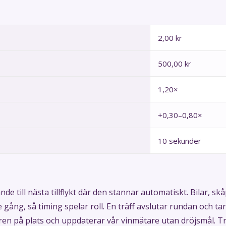
2,00 kr
500,00 kr
1,20×
+0,30–0,80×
10 sekunder
nde till nästa tillflykt där den stannar automatiskt. Bilar, sk
e gång, så timing spelar roll. En träff avslutar rundan och ta
oren på plats och uppdaterar vår vinmätare utan dröjsmål. Tr