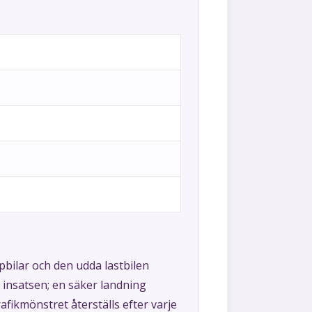
åpbilar och den udda lastbilen
r insatsen; en säker landning
afikmönstret återställs efter varje