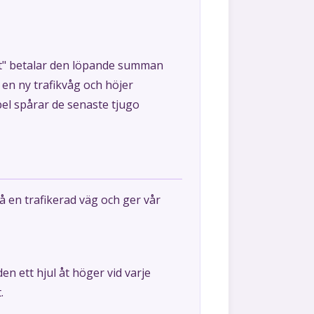
a ut" betalar den löpande summan
r en ny trafikvåg och höjer
apel spårar de senaste tjugo
å en trafikerad väg och ger vår
en ett hjul åt höger vid varje
.