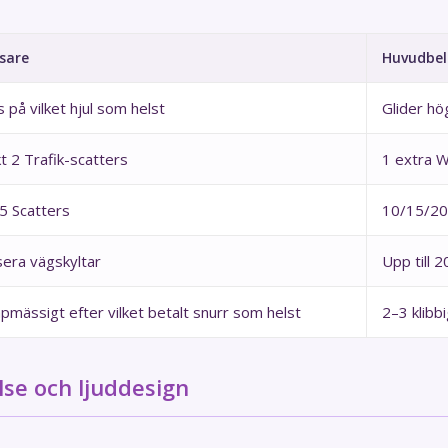
sare
Huvudbel
s på vilket hjul som helst
Glider hö
t 2 Trafik-scatters
1 extra W
5 Scatters
10/15/20 
era vägskyltar
Upp till 2
pmässigt efter vilket betalt snurr som helst
2–3 klibb
lse och ljuddesign