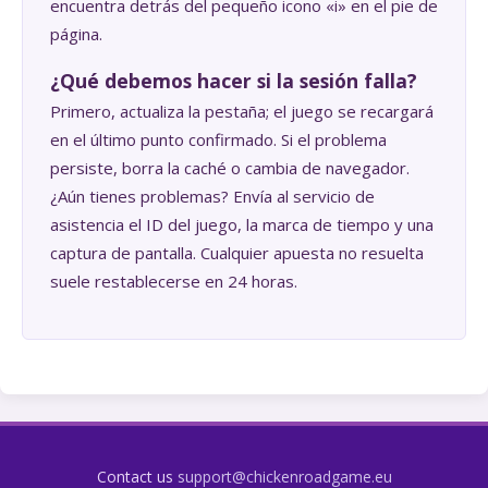
encuentra detrás del pequeño icono «i» en el pie de
página.
¿Qué debemos hacer si la sesión falla?
Primero, actualiza la pestaña; el juego se recargará
en el último punto confirmado. Si el problema
persiste, borra la caché o cambia de navegador.
¿Aún tienes problemas? Envía al servicio de
asistencia el ID del juego, la marca de tiempo y una
captura de pantalla. Cualquier apuesta no resuelta
suele restablecerse en 24 horas.
Contact us
support@chickenroadgame.eu