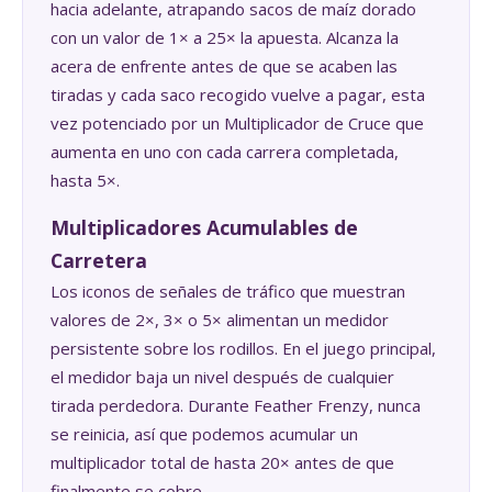
hacia adelante, atrapando sacos de maíz dorado
con un valor de 1× a 25× la apuesta. Alcanza la
acera de enfrente antes de que se acaben las
tiradas y cada saco recogido vuelve a pagar, esta
vez potenciado por un Multiplicador de Cruce que
aumenta en uno con cada carrera completada,
hasta 5×.
Multiplicadores Acumulables de
Carretera
Los iconos de señales de tráfico que muestran
valores de 2×, 3× o 5× alimentan un medidor
persistente sobre los rodillos. En el juego principal,
el medidor baja un nivel después de cualquier
tirada perdedora. Durante Feather Frenzy, nunca
se reinicia, así que podemos acumular un
multiplicador total de hasta 20× antes de que
finalmente se cobre.