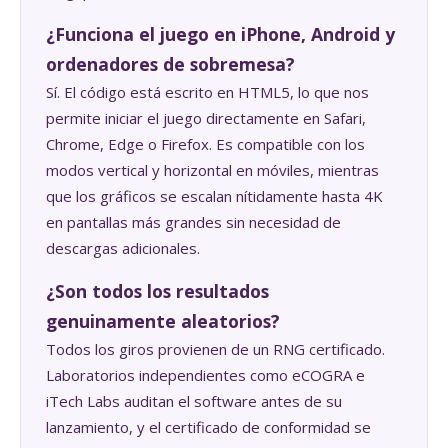
¿Funciona el juego en iPhone, Android y
ordenadores de sobremesa?
Sí. El código está escrito en HTML5, lo que nos
permite iniciar el juego directamente en Safari,
Chrome, Edge o Firefox. Es compatible con los
modos vertical y horizontal en móviles, mientras
que los gráficos se escalan nítidamente hasta 4K
en pantallas más grandes sin necesidad de
descargas adicionales.
¿Son todos los resultados
genuinamente aleatorios?
Todos los giros provienen de un RNG certificado.
Laboratorios independientes como eCOGRA e
iTech Labs auditan el software antes de su
lanzamiento, y el certificado de conformidad se