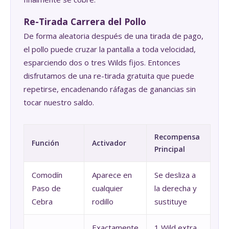
Re-Tirada Carrera del Pollo
De forma aleatoria después de una tirada de pago,
el pollo puede cruzar la pantalla a toda velocidad,
esparciendo dos o tres Wilds fijos. Entonces
disfrutamos de una re-tirada gratuita que puede
repetirse, encadenando ráfagas de ganancias sin
tocar nuestro saldo.
Recompensa
Función
Activador
Principal
Comodín
Aparece en
Se desliza a
Paso de
cualquier
la derecha y
Cebra
rodillo
sustituye
Exactamente
1 Wild extra