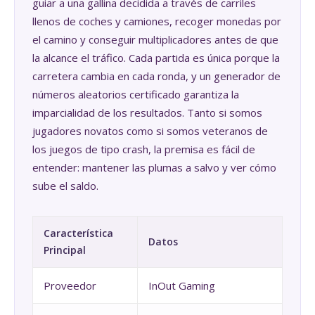
guiar a una gallina decidida a través de carriles
llenos de coches y camiones, recoger monedas por
el camino y conseguir multiplicadores antes de que
la alcance el tráfico. Cada partida es única porque la
carretera cambia en cada ronda, y un generador de
números aleatorios certificado garantiza la
imparcialidad de los resultados. Tanto si somos
jugadores novatos como si somos veteranos de
los juegos de tipo crash, la premisa es fácil de
entender: mantener las plumas a salvo y ver cómo
sube el saldo.
Característica
Datos
Principal
Proveedor
InOut Gaming