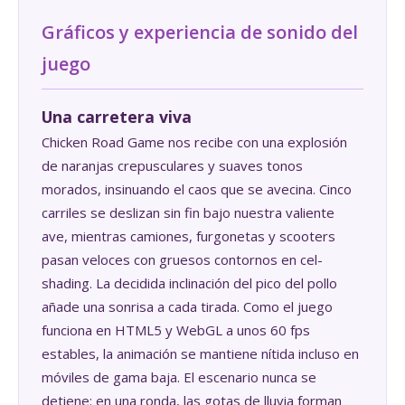
Gráficos y experiencia de sonido del
juego
Una carretera viva
Chicken Road Game nos recibe con una explosión
de naranjas crepusculares y suaves tonos
morados, insinuando el caos que se avecina. Cinco
carriles se deslizan sin fin bajo nuestra valiente
ave, mientras camiones, furgonetas y scooters
pasan veloces con gruesos contornos en cel-
shading. La decidida inclinación del pico del pollo
añade una sonrisa a cada tirada. Como el juego
funciona en HTML5 y WebGL a unos 60 fps
estables, la animación se mantiene nítida incluso en
móviles de gama baja. El escenario nunca se
detiene: en una ronda, las gotas de lluvia forman