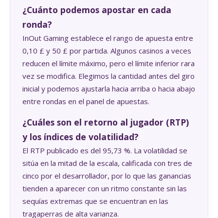
¿Cuánto podemos apostar en cada
ronda?
InOut Gaming establece el rango de apuesta entre
0,10 £ y 50 £ por partida. Algunos casinos a veces
reducen el límite máximo, pero el límite inferior rara
vez se modifica. Elegimos la cantidad antes del giro
inicial y podemos ajustarla hacia arriba o hacia abajo
entre rondas en el panel de apuestas.
¿Cuáles son el retorno al jugador (RTP)
y los índices de volatilidad?
El RTP publicado es del 95,73 %. La volatilidad se
sitúa en la mitad de la escala, calificada con tres de
cinco por el desarrollador, por lo que las ganancias
tienden a aparecer con un ritmo constante sin las
sequías extremas que se encuentran en las
tragaperras de alta varianza.