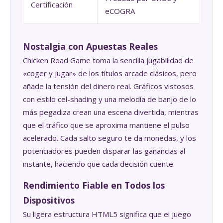
Certificación
eCOGRA
Nostalgia con Apuestas Reales
Chicken Road Game toma la sencilla jugabilidad de
«coger y jugar» de los títulos arcade clásicos, pero
añade la tensión del dinero real. Gráficos vistosos
con estilo cel-shading y una melodía de banjo de lo
más pegadiza crean una escena divertida, mientras
que el tráfico que se aproxima mantiene el pulso
acelerado. Cada salto seguro te da monedas, y los
potenciadores pueden disparar las ganancias al
instante, haciendo que cada decisión cuente.
Rendimiento Fiable en Todos los
Dispositivos
Su ligera estructura HTML5 significa que el juego